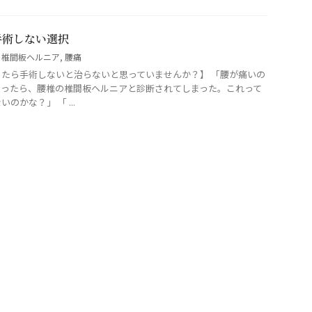
手術しない選択
,
椎間板ヘルニア
,
腰痛
たら手術しないと治らないと思っていませんか？】 「腰が痛いの
らったら、腰椎の椎間板ヘルニアと診断されてしまった。これって
かな？」 「 ...