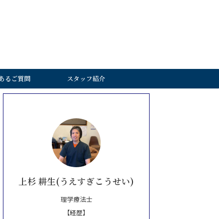
あるご質問
スタッフ紹介
上杉 耕生(うえすぎこうせい)
理学療法士
【経歴】