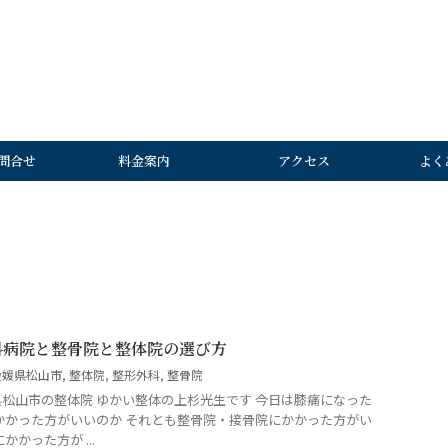
問合せ
料金案内
アクセス
よく
科病院と整骨院と整体院の選び方
愛媛県松山市
,
整体院
,
整形外科
,
整骨院
松山市の整体院 ゆかい整体の上杉光生です 今日は膝痛になった
かかった方がいいのか それとも整骨院・接骨院にかかった方がい
かった方が ...