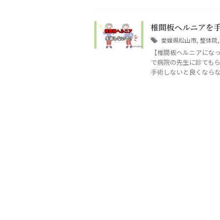
椎間板ヘルニアを
愛媛県松山市
,
整体院
【椎間板ヘルニアになっ
で病院の先生に診ても
手術しないと良くならないの