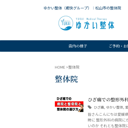
ゆかい整体（癒快グループ）：松山市の整体院
店内の様子
ご予約・お
HOME
>
整体院
整体院
ひざ痛での整形外
ひざ痛
,
ゆかい整体
,
皆さんこんにちは愛媛県
時に 整形外科の病院に
いのか それとも整体院にか